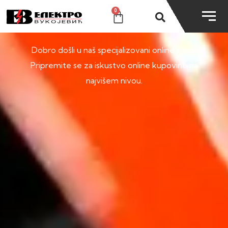
0
SHOP
Dobro došli u naš specijalizovani online shop.
Pripremite se za iskustvo online kupovine na
najvišem nivou.