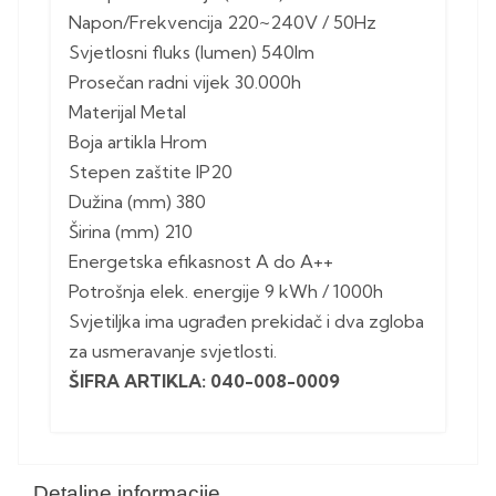
Napon/Frekvencija 220~240V / 50Hz
Svjetlosni fluks (lumen) 540lm
Prosečan radni vijek 30.000h
Materijal Metal
Boja artikla Hrom
Stepen zaštite IP20
Dužina (mm) 380
Širina (mm) 210
Energetska efikasnost A do A++
Potrošnja elek. energije 9 kWh / 1000h
Svjetiljka ima ugrađen prekidač i dva zgloba
za usmeravanje svjetlosti.
ŠIFRA ARTIKLA: 040-008-0009
Detaljne informacije