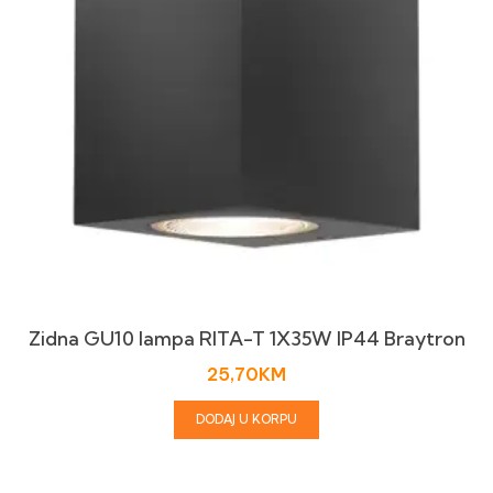
Zidna GU10 lampa RITA-T 1X35W IP44 Braytron
25,70
KM
DODAJ U KORPU