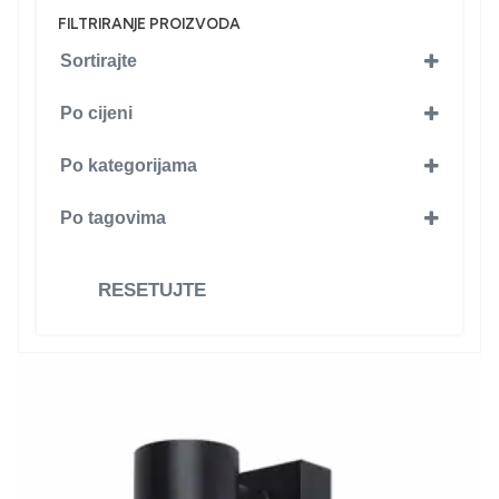
FILTRIRANJE PROIZVODA
Sortirajte
Po cijeni
Po kategorijama
RASVJETA
(189)
Po tagovima
Zidne lampe
(189)
Braytron
(42)
DISANO
(1)
RESETUJTE
Horoz rasvjeta
(30)
MITEA LIGHTING
(113)
Zidna lampa
(1)