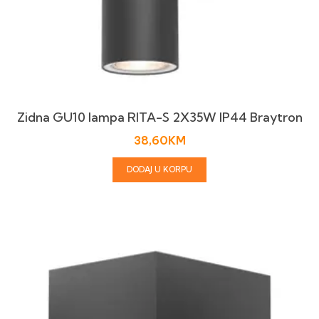
Zidna GU10 lampa RITA-S 2X35W IP44 Braytron
38,60
KM
DODAJ U KORPU