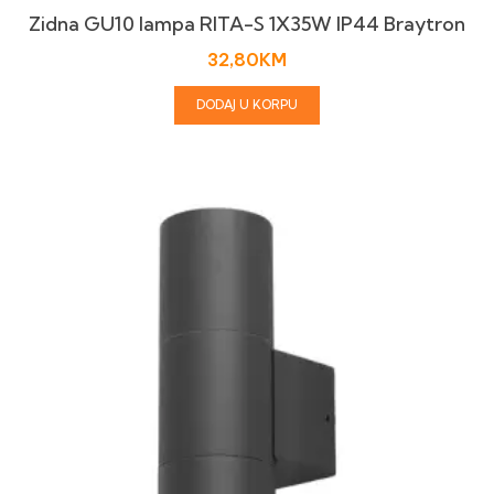
Zidna GU10 lampa RITA-S 1X35W IP44 Braytron
32,80
KM
DODAJ U KORPU