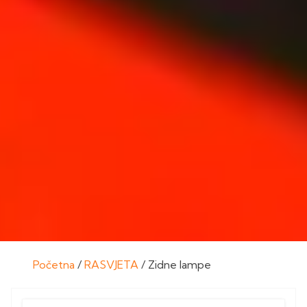
Početna
/
RASVJETA
/ Zidne lampe