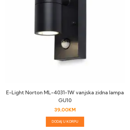
E-Light Norton ML-4031-1W vanjska zidna lampa
GU10
39,00
KM
DODAJ U KORPU