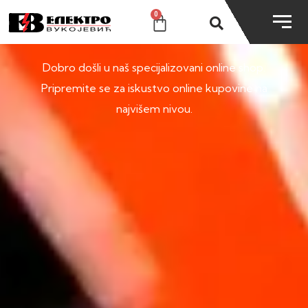
0
SHOP
Dobro došli u naš specijalizovani online shop.
Pripremite se za iskustvo online kupovine na
najvišem nivou.