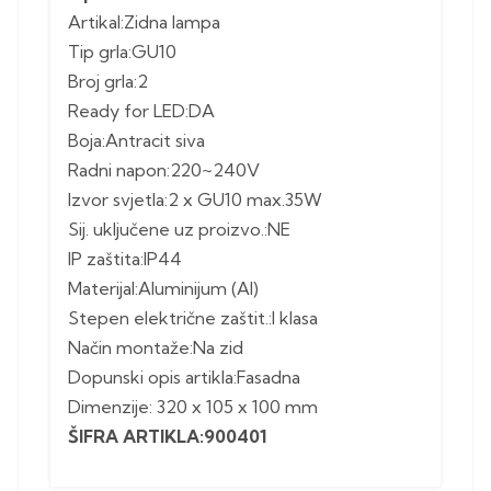
Artikal:Zidna lampa
Tip grla:GU10
Broj grla:2
Ready for LED:DA
Boja:Antracit siva
Radni napon:220~240V
Izvor svjetla:2 x GU10 max.35W
Sij. uključene uz proizvo.:NE
IP zaštita:IP44
Materijal:Aluminijum (Al)
Stepen električne zaštit.:I klasa
Način montaže:Na zid
Dopunski opis artikla:Fasadna
Dimenzije: 320 x 105 x 100 mm
ŠIFRA ARTIKLA:900401