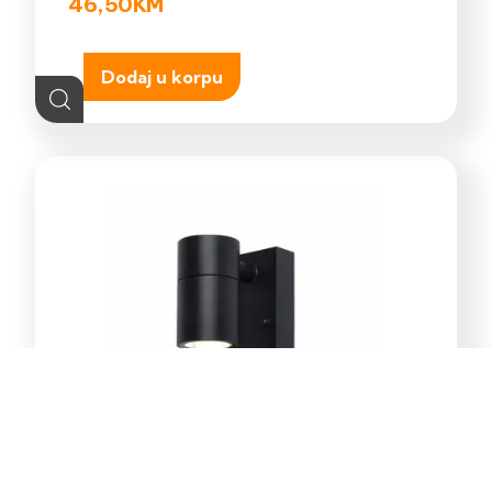
46,50
KM
Dodaj u korpu
E-Light Norton ML-4031-1W