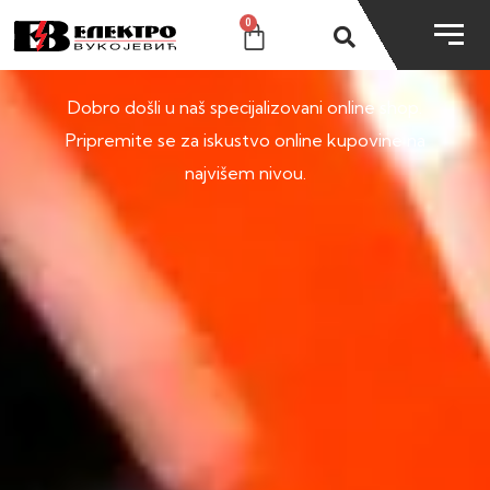
0
SHOP
Dobro došli u naš specijalizovani online shop.
Pripremite se za iskustvo online kupovine na
najvišem nivou.