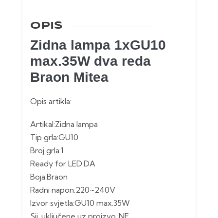
OPIS
Zidna lampa 1xGU10
max.35W dva reda
Braon Mitea
Opis artikla:
Artikal:Zidna lampa
Tip grla:GU10
Broj grla:1
Ready for LED:DA
Boja:Braon
Radni napon:220~240V
Izvor svjetla:GU10 max.35W
Sij. uključene uz proizvo.:NE