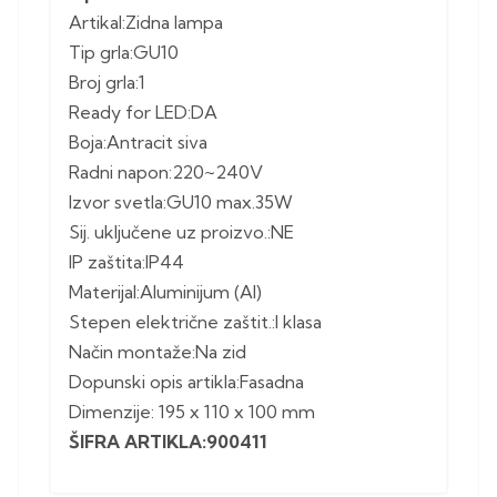
Artikal:Zidna lampa
Tip grla:GU10
Broj grla:1
Ready for LED:DA
Boja:Antracit siva
Radni napon:220~240V
Izvor svetla:GU10 max.35W
Sij. uključene uz proizvo.:NE
IP zaštita:IP44
Materijal:Aluminijum (Al)
Stepen električne zaštit.:I klasa
Način montaže:Na zid
Dopunski opis artikla:Fasadna
Dimenzije: 195 x 110 x 100 mm
ŠIFRA ARTIKLA:900411