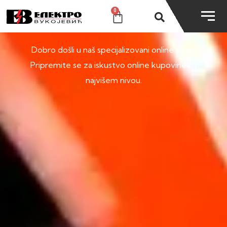
0
SHOP
Dobro došli u naš specijalizovani online shop.
Pripremite se za iskustvo online kupovine na
najvišem nivou.