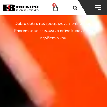
0
SHOP
Dobro došli u naš specijalizovani online shop.
Pripremite se za iskustvo online kupovine na
najvišem nivou.