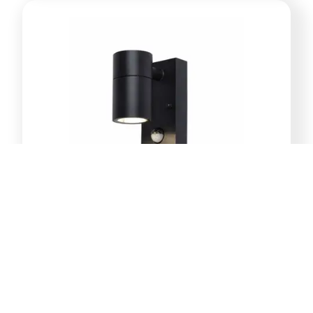
E-Light Norton ML-4031-1W
vanjska zidna lampa GU10
39,00
KM
Dodaj u korpu