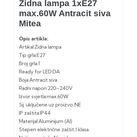
Zidna lampa 1xE27
max.60W Antracit siva
Mitea
Opis artikla:
Artikal:Zidna lampa
Tip grla:E27
Broj grla:1
Ready for LED:DA
Boja:Antracit siva
Radni napon:220~240V
Izvor svjetla:max.60W
Sij. uključene uz proizvo.:NE
IP zaštita:IP44
Materijal:Aluminijum (Al)
Stepen električne zaštit.:I klasa