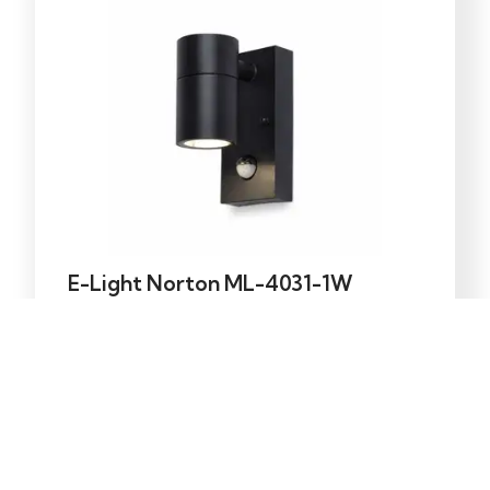
E-Light Norton ML-4031-1W
vanjska zidna lampa GU10
39,00
KM
Dodaj u korpu