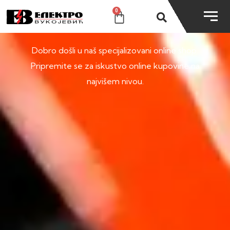
0
SHOP
Dobro došli u naš specijalizovani online shop.
Pripremite se za iskustvo online kupovine na
najvišem nivou.