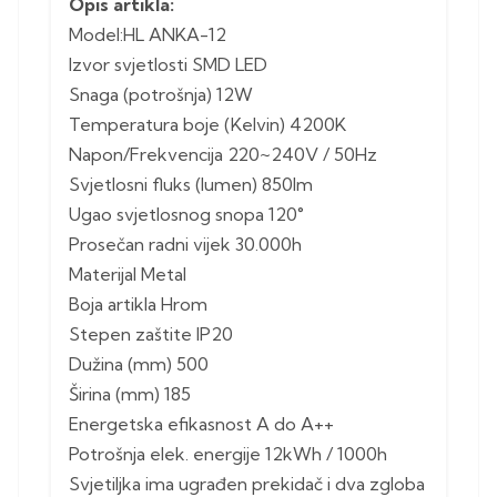
Opis artikla:
Model:HL ANKA-12
Izvor svjetlosti SMD LED
Snaga (potrošnja) 12W
Temperatura boje (Kelvin) 4200K
Napon/Frekvencija 220~240V / 50Hz
Svjetlosni fluks (lumen) 850lm
Ugao svjetlosnog snopa 120°
Prosečan radni vijek 30.000h
Materijal Metal
Boja artikla Hrom
Stepen zaštite IP20
Dužina (mm) 500
Širina (mm) 185
Energetska efikasnost A do A++
Potrošnja elek. energije 12kWh / 1000h
Svjetiljka ima ugrađen prekidač i dva zgloba