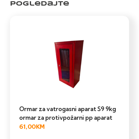
pogledajte
Ormar za vatrogasni aparat S9 9kg
ormar za protivpožarni pp aparat
61,00
KM