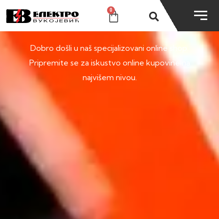
0
SHOP
Dobro došli u naš specijalizovani online shop.
Pripremite se za iskustvo online kupovine na
najvišem nivou.