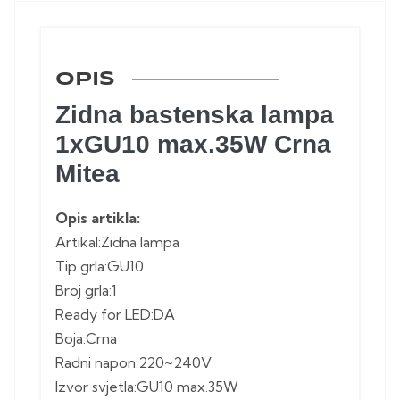
OPIS
Zidna bastenska lampa
1xGU10 max.35W Crna
Mitea
Opis artikla:
Artikal:Zidna lampa
Tip grla:GU10
Broj grla:1
Ready for LED:DA
Boja:Crna
Radni napon:220~240V
Izvor svjetla:GU10 max.35W