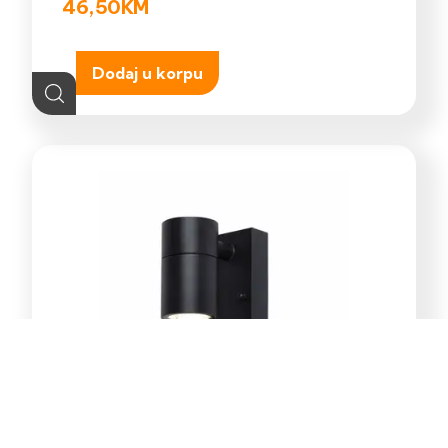
46,50
KM
Dodaj u korpu
E-Light Norton ML-4031-1W