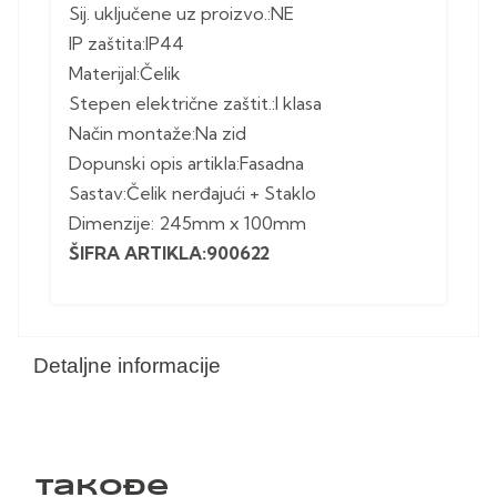
Sij. uključene uz proizvo.:NE
IP zaštita:IP44
Materijal:Čelik
Stepen električne zaštit.:I klasa
Način montaže:Na zid
Dopunski opis artikla:Fasadna
Sastav:Čelik nerđajući + Staklo
Dimenzije: 245mm x 100mm
ŠIFRA ARTIKLA:900622
Detaljne informacije
Takođe