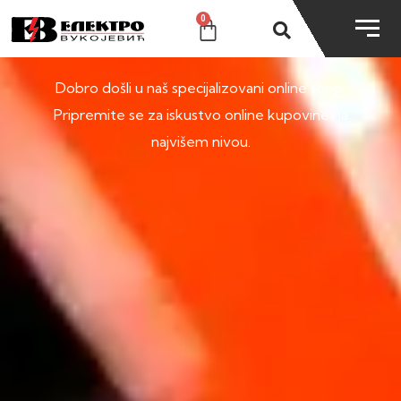
0
SHOP
Dobro došli u naš specijalizovani online shop.
Pripremite se za iskustvo online kupovine na
najvišem nivou.