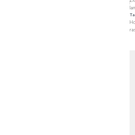
Zi
la
Ta
H
ra