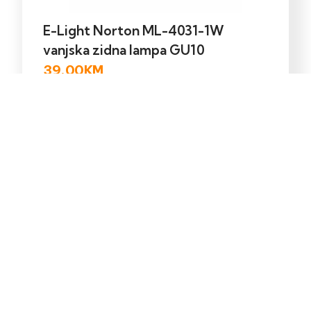
E-Light Norton ML-4031-1W
vanjska zidna lampa GU10
39,00
KM
Dodaj u korpu