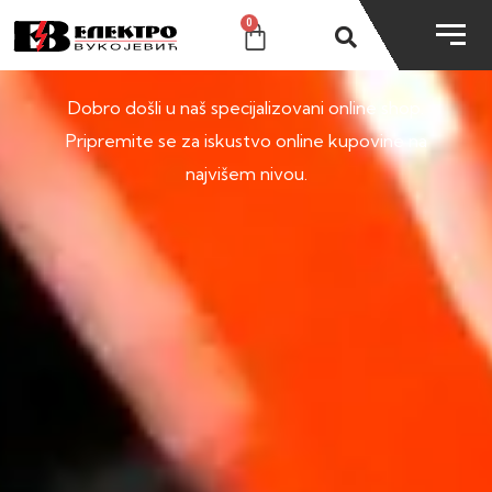
0
SHOP
Dobro došli u naš specijalizovani online shop.
Pripremite se za iskustvo online kupovine na
najvišem nivou.