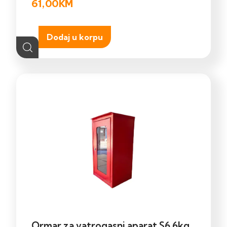
61,00
KM
Dodaj u korpu
Ormar za vatrogasni aparat S6 6kg