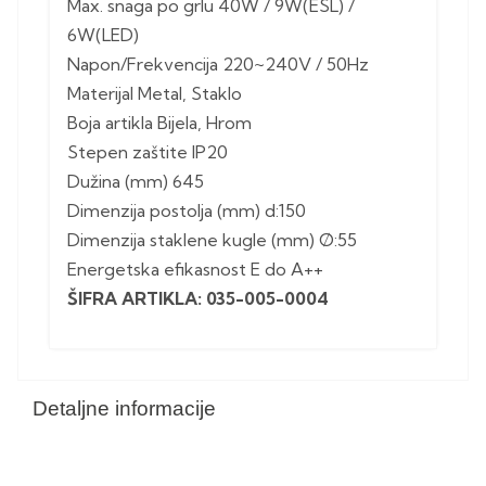
Max. snaga po grlu 40W / 9W(ESL) /
6W(LED)
Napon/Frekvencija 220~240V / 50Hz
Materijal Metal, Staklo
Boja artikla Bijela, Hrom
Stepen zaštite IP20
Dužina (mm) 645
Dimenzija postolja (mm) d:150
Dimenzija staklene kugle (mm) Ø:55
Energetska efikasnost E do A++
ŠIFRA ARTIKLA: 035-005-0004
Detaljne informacije