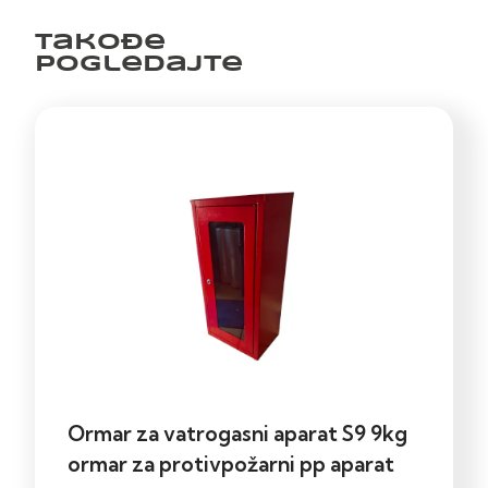
Takođe
pogledajte
Ormar za vatrogasni aparat S9 9kg
ormar za protivpožarni pp aparat