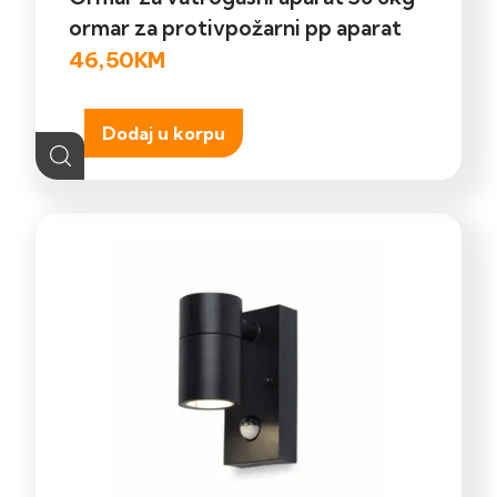
ormar za protivpožarni pp aparat
46,50
KM
Dodaj u korpu