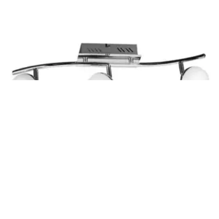
LED Spot lampa HL 7183L PATARA-4 Horoz
PROČITAJ VIŠE