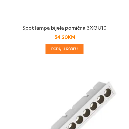
Spot lampa bijela pomična 3XGU10
54,20
KM
DODAJ U KORPU