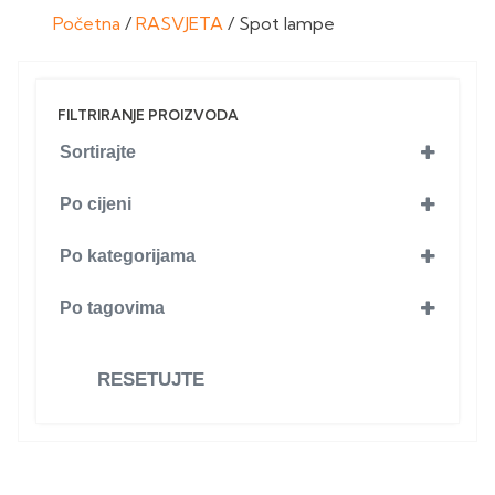
Početna
/
RASVJETA
/ Spot lampe
FILTRIRANJE PROIZVODA
Sortirajte
Po cijeni
Po kategorijama
RASVJETA
(48)
Po tagovima
Spot lampe
(48)
Braytron
(2)
Horoz rasvjeta
(44)
RESETUJTE