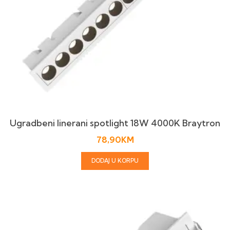
Ugradbeni linerani spotlight 18W 4000K Braytron
78,90
KM
DODAJ U KORPU