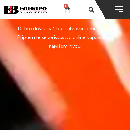
0
SHOP
Dobro došli u naš specijalizovani online shop.
Pripremite se za iskustvo online kupovine na
najvišem nivou.