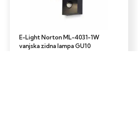
E-Light Norton ML-4031-1W
vanjska zidna lampa GU10
39,00
KM
Dodaj u korpu