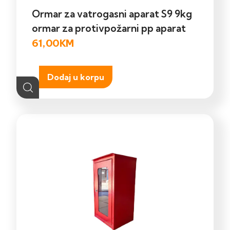
Ormar za vatrogasni aparat S9 9kg
ormar za protivpožarni pp aparat
61,00
KM
Dodaj u korpu