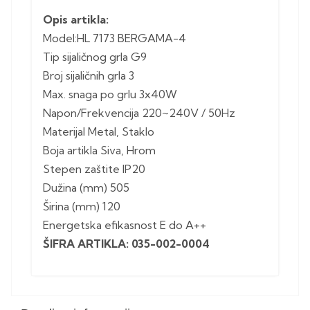
Opis artikla:
Model:HL 7173 BERGAMA-4
Tip sijaličnog grla G9
Broj sijaličnih grla 3
Max. snaga po grlu 3x40W
Napon/Frekvencija 220~240V / 50Hz
Materijal Metal, Staklo
Boja artikla Siva, Hrom
Stepen zaštite IP20
Dužina (mm) 505
Širina (mm) 120
Energetska efikasnost E do A++
ŠIFRA ARTIKLA: 035-002-0004