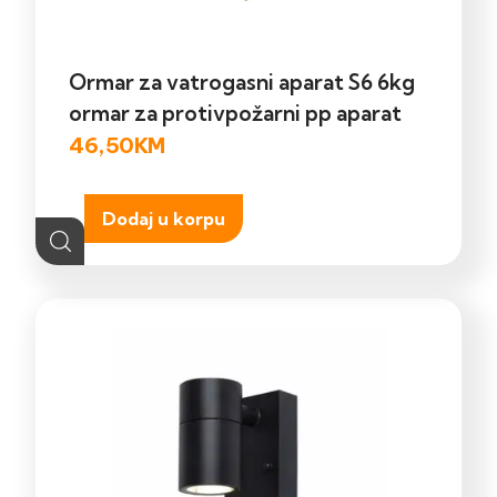
Ormar za vatrogasni aparat S6 6kg
ormar za protivpožarni pp aparat
46,50
KM
Dodaj u korpu