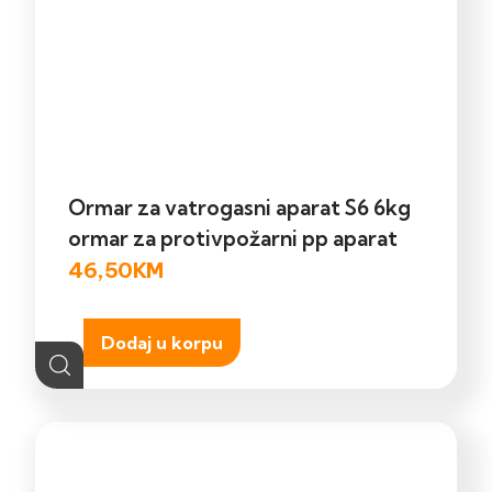
Ormar za vatrogasni aparat S6 6kg
ormar za protivpožarni pp aparat
46,50
KM
Dodaj u korpu