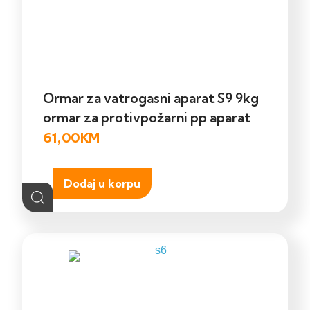
Ormar za vatrogasni aparat S9 9kg
ormar za protivpožarni pp aparat
61,00
KM
Dodaj u korpu