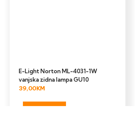
E-Light Norton ML-4031-1W
vanjska zidna lampa GU10
39,00
KM
Dodaj u korpu