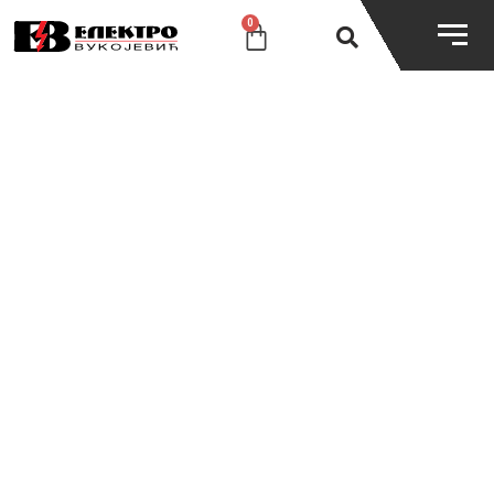
0
SHOP
Dobro došli u naš specijalizovani online shop.
Pripremite se za iskustvo online kupovine na
najvišem nivou.