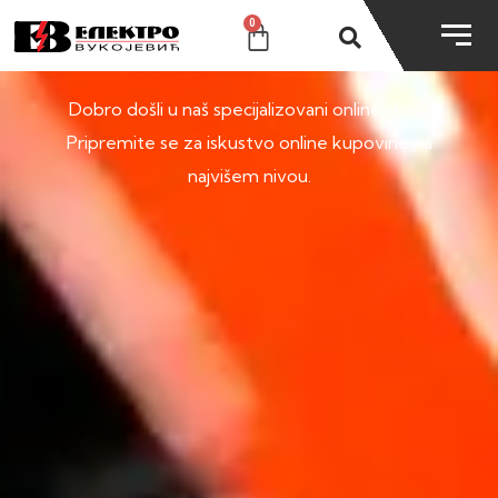
0
SHOP
Dobro došli u naš specijalizovani online shop.
Pripremite se za iskustvo online kupovine na
najvišem nivou.