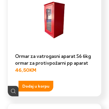
Ormar za vatrogasni aparat S6 6kg
ormar za protivpožarni pp aparat
46,50
KM
Dodaj u korpu