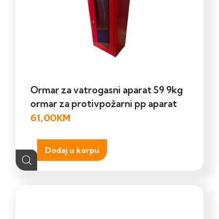
Ormar za vatrogasni aparat S9 9kg
ormar za protivpožarni pp aparat
61,00
KM
Dodaj u korpu