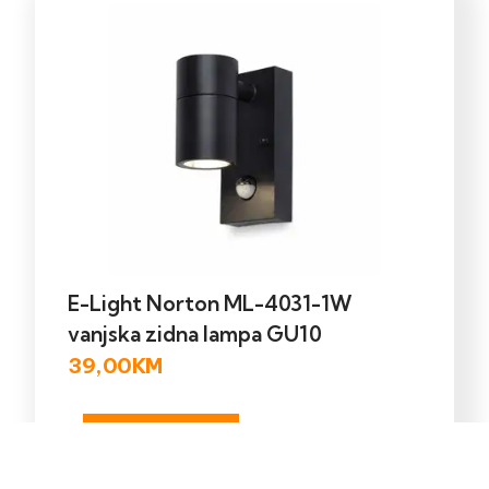
E-Light Norton ML-4031-1W
vanjska zidna lampa GU10
39,00
KM
Dodaj u korpu