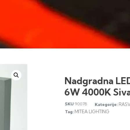
Nadgradna LED
6W 4000K Siva
SKU
90078
RASV
Kategorije:
MITEA LIGHTING
Tag: