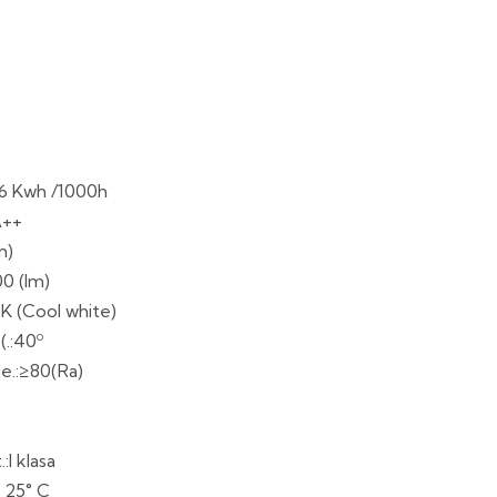
e:6 Kwh /1000h
A++
m)
0 (lm)
 K (Cool white)
(.:40º
je.:≥80(Ra)
:I klasa
a 25° C