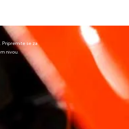
p. Pripremite se za
em nivou.