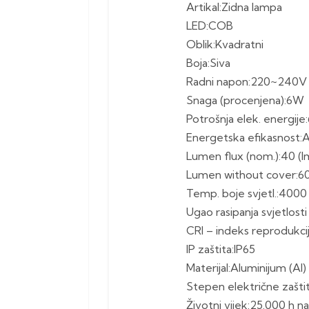
Artikal:Zidna lampa
LED:COB
Oblik:Kvadratni
Boja:Siva
Radni napon:220~240V
Snaga (procenjena):6W
Potrošnja elek. energij
Energetska efikasnost:
Lumen flux (nom.):40 (l
Lumen without cover:60
Temp. boje svjetl.:4000
Ugao rasipanja svjetlosti 
CRI – indeks reprodukci
IP zaštita:IP65
Materijal:Aluminijum (Al)
Stepen električne zaštit.
Životni vijek:25.000 h n