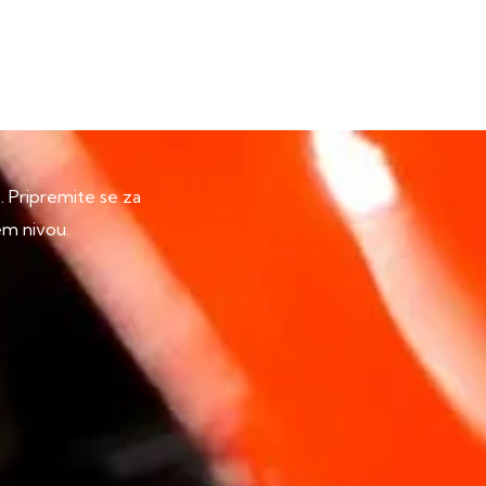
p. Pripremite se za
em nivou.