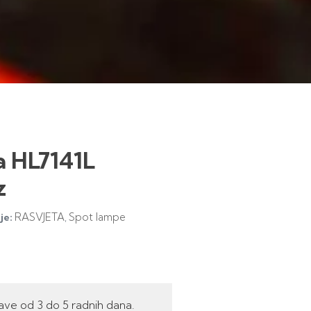
a HL7141L
z
RASVJETA
Spot lampe
je:
,
ave od 3 do 5 radnih dana.