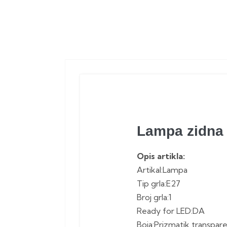
Lampa zidna
Opis artikla:
Artikal:Lampa
Tip grla:E27
Broj grla:1
Ready for LED:DA
Boja:Prizmatik transpar