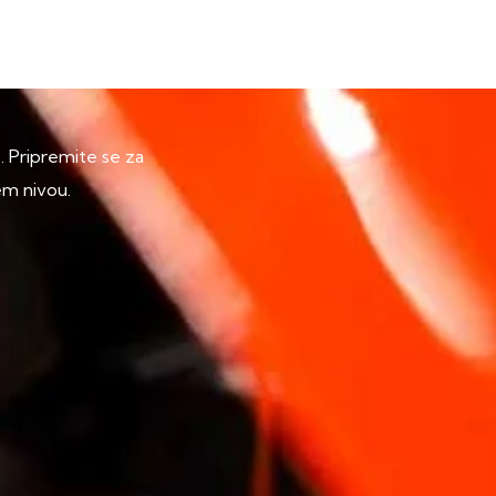
p. Pripremite se za
em nivou.