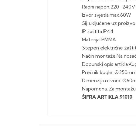
Radni napon:220~240V
Izvor svjetla:max.60W
Sij. uključene uz proizvo
IP zaštita:IP44
Materijal:PMMA
Stepen električne zaštit.:
Način montaže:Na nosa
Dopunski opis artikla:Ku
Prečnik kugle: Ø250m
Dimenzija otvora: Ø6
Napomena: Za montažu 
ŠIFRA ARTIKLA:91010