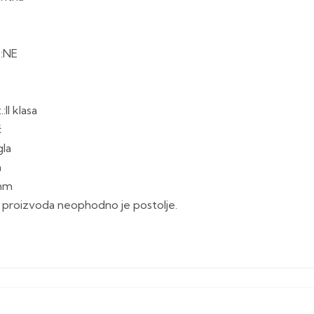
.:NE
II klasa
č
gla
m
0mm
proizvoda neophodno je postolje.