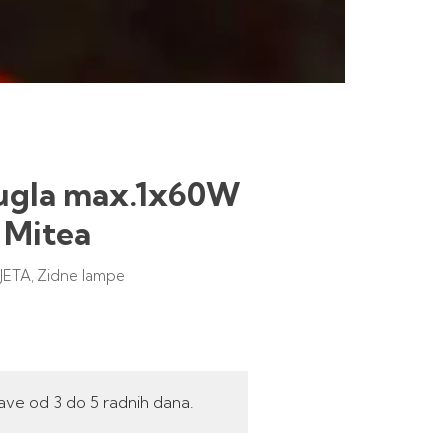
ugla max.1x60W
a Mitea
JETA
Zidne lampe
,
ave od 3 do 5 radnih dana.