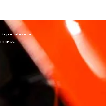
p. Pripremite se za
em nivou.