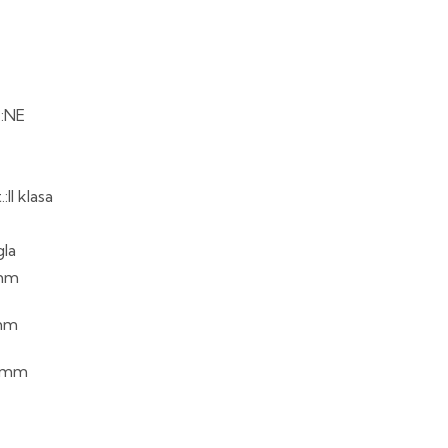
.:NE
II klasa
gla
0mm
0mm
30mm