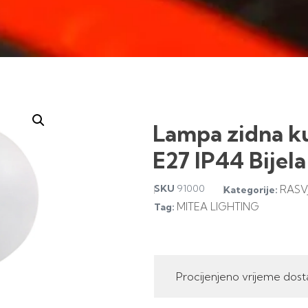
Lampa zidna k
E27 IP44 Bijel
SKU
91000
RASV
Kategorije:
MITEA LIGHTING
Tag:
Procijenjeno vrijeme dost