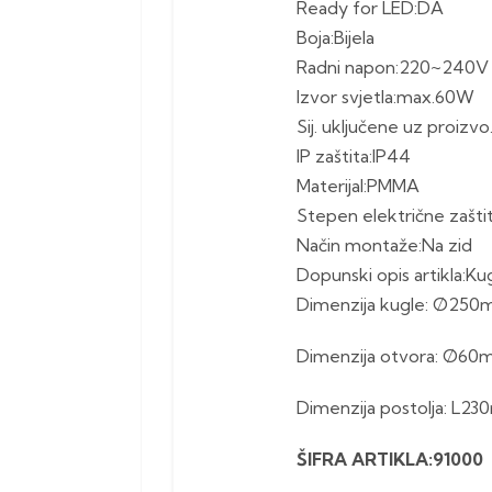
Ready for LED:DA
Boja:Bijela
Radni napon:220~240V
Izvor svjetla:max.60W
Sij. uključene uz proizvo
IP zaštita:IP44
Materijal:PMMA
Stepen električne zaštit.:
Način montaže:Na zid
Dopunski opis artikla:Ku
Dimenzija kugle: Ø25
Dimenzija otvora: Ø6
Dimenzija postolja: L2
ŠIFRA ARTIKLA:91000