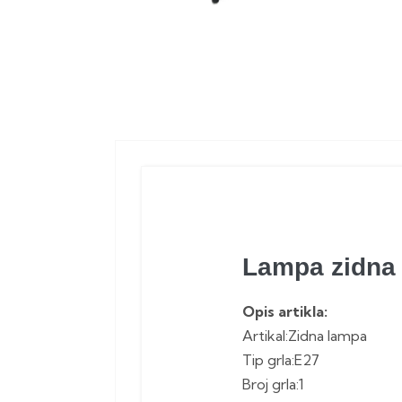
Lampa zidna 
Opis artikla:
Artikal:Zidna lampa
Tip grla:E27
Broj grla:1