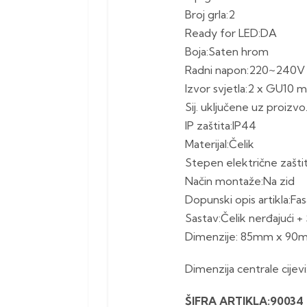
Broj grla:2
Ready for LED:DA
Boja:Saten hrom
Radni napon:220~240V
Izvor svjetla:2 x GU10 
Sij. uključene uz proizvo
IP zaštita:IP44
Materijal:Čelik
Stepen električne zaštit.
Način montaže:Na zid
Dopunski opis artikla:Fa
Sastav:Čelik nerđajući +
Dimenzije: 85mm x 90
Dimenzija centrale cije
ŠIFRA ARTIKLA:90034