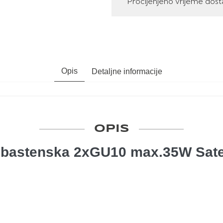
Procijenjeno vrijeme dost
Opis
Detaljne informacije
OPIS
 bastenska 2xGU10 max.35W Sat