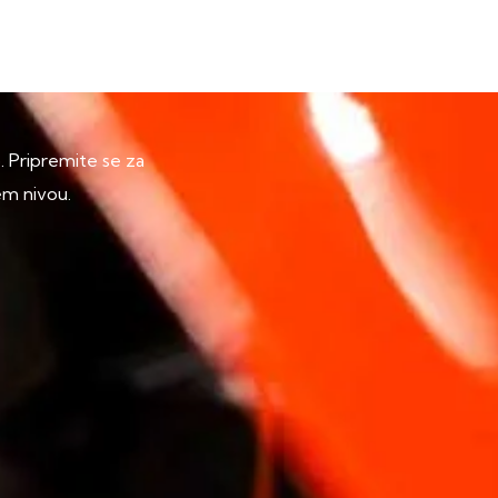
p. Pripremite se za
em nivou.