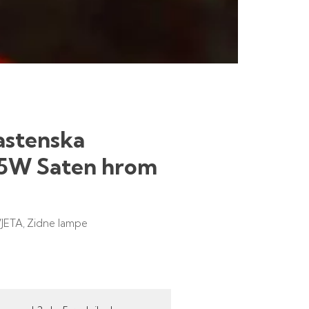
astenska
5W Saten hrom
JETA
Zidne lampe
,