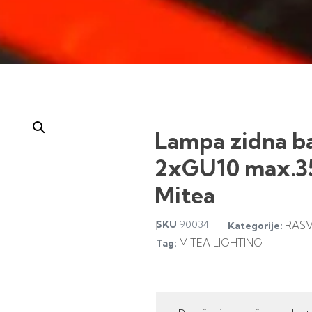
Lampa zidna b
2xGU10 max.3
Mitea
SKU
90034
RASV
Kategorije:
MITEA LIGHTING
Tag: