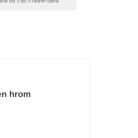
ave od 3 do 5 radnih dana.
en hrom