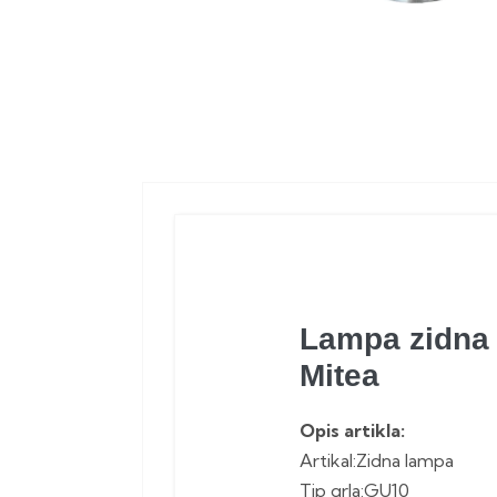
Lampa zidna
Mitea
Opis artikla:
Artikal:Zidna lampa
Tip grla:GU10