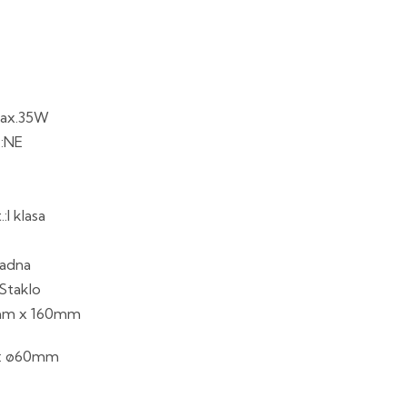
max.35W
.:NE
:I klasa
sadna
 Staklo
mm x 160mm
vi: ø60mm