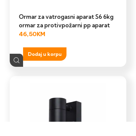
Ormar za vatrogasni aparat S6 6kg
ormar za protivpožarni pp aparat
46,50
KM
Dodaj u korpu