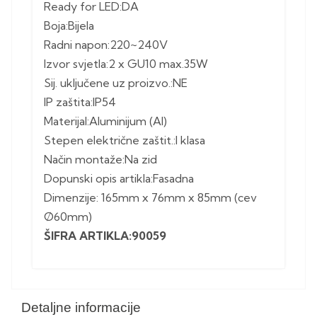
Ready for LED:DA
Boja:Bijela
Radni napon:220~240V
Izvor svjetla:2 x GU10 max.35W
Sij. uključene uz proizvo.:NE
IP zaštita:IP54
Materijal:Aluminijum (Al)
Stepen električne zaštit.:I klasa
Način montaže:Na zid
Dopunski opis artikla:Fasadna
Dimenzije: 165mm x 76mm x 85mm (cev
Ø60mm)
ŠIFRA ARTIKLA:90059
Detaljne informacije