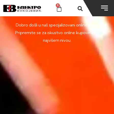
0
SHOP
Dobro došli u naš specijalizovani online shop.
Pripremite se za iskustvo online kupovine na
najvišem nivou.