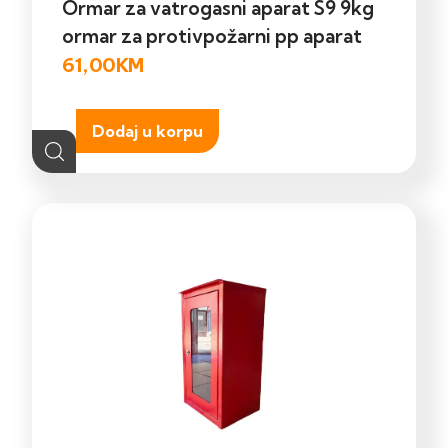
Ormar za vatrogasni aparat S9 9kg
ormar za protivpožarni pp aparat
61,00
KM
Dodaj u korpu