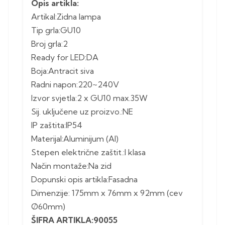
Opis artikla:
Artikal:Zidna lampa
Tip grla:GU10
Broj grla:2
Ready for LED:DA
Boja:Antracit siva
Radni napon:220~240V
Izvor svjetla:2 x GU10 max.35W
Sij. uključene uz proizvo.:NE
IP zaštita:IP54
Materijal:Aluminijum (Al)
Stepen električne zaštit.:I klasa
Način montaže:Na zid
Dopunski opis artikla:Fasadna
Dimenzije: 175mm x 76mm x 92mm (cev
Ø60mm)
ŠIFRA ARTIKLA:90055