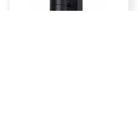
E-Light Norton ML-4031-1W
vanjska zidna lampa GU10
39,00
KM
Dodaj u korpu