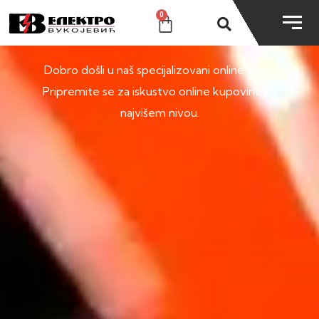
0
SHOP
Dobro došli u naš specijalizovani online shop.
Pripremite se za iskustvo online kupovine na
najvišem nivou.