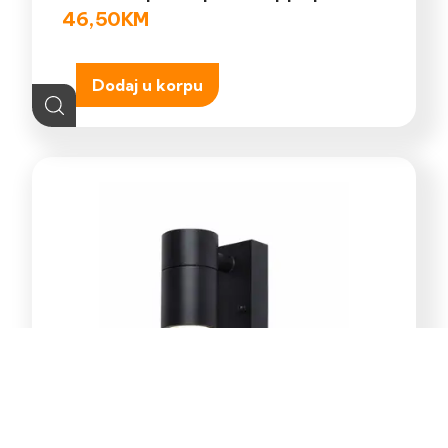
46,50
KM
Dodaj u korpu