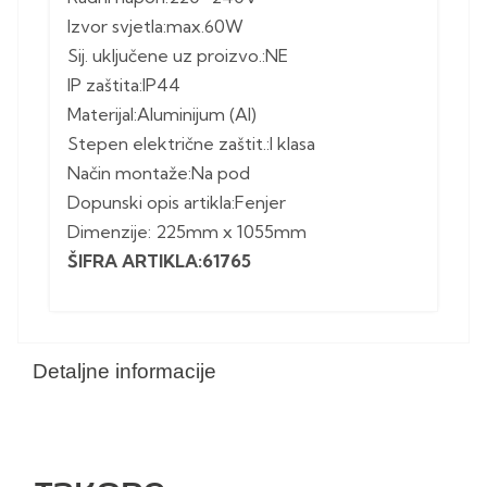
Izvor svjetla:max.60W
Sij. uključene uz proizvo.:NE
IP zaštita:IP44
Materijal:Aluminijum (Al)
Stepen električne zaštit.:I klasa
Način montaže:Na pod
Dopunski opis artikla:Fenjer
Dimenzije: 225mm x 1055mm
ŠIFRA ARTIKLA:61765
Detaljne informacije