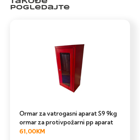
Takođe
pogledajte
Ormar za vatrogasni aparat S9 9kg
ormar za protivpožarni pp aparat
61,00
KM