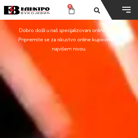
0
SHOP
Dobro došli u naš specijalizovani online shop.
Pripremite se za iskustvo online kupovine na
najvišem nivou.