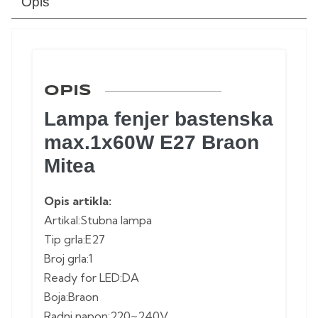
Opis
OPIS
Lampa fenjer bastenska
max.1x60W E27 Braon
Mitea
Opis artikla:
Artikal:Stubna lampa
Tip grla:E27
Broj grla:1
Ready for LED:DA
Boja:Braon
Radni napon:220~240V