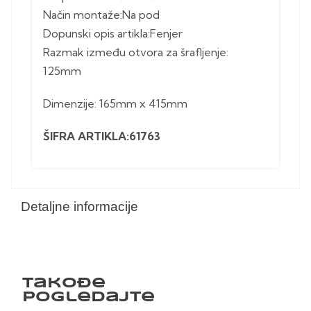
Način montaže:Na pod
Dopunski opis artikla:Fenjer
Razmak između otvora za šrafljenje:
125mm
Dimenzije: 165mm x 415mm
ŠIFRA ARTIKLA:61763
Detaljne informacije
Takođe
pogledajte