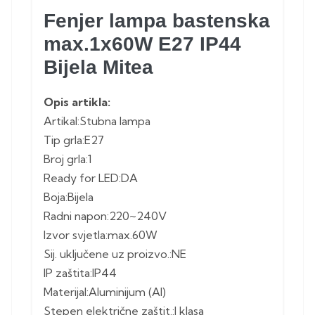
Fenjer lampa bastenska
max.1x60W E27 IP44
Bijela Mitea
Opis artikla:
Artikal:Stubna lampa
Tip grla:E27
Broj grla:1
Ready for LED:DA
Boja:Bijela
Radni napon:220~240V
Izvor svjetla:max.60W
Sij. uključene uz proizvo.:NE
IP zaštita:IP44
Materijal:Aluminijum (Al)
Stepen električne zaštit.:I klasa