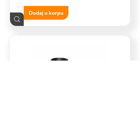
Dodaj u korpu
E-Light Norton ML-4031-1W
vanjska zidna lampa GU10