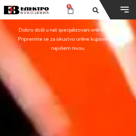
0
SHOP
Dobro došli u naš specijalizovani online shop.
Pripremite se za iskustvo online kupovine na
najvišem nivou.