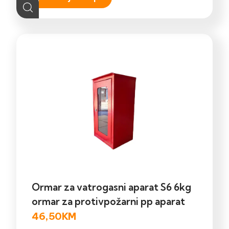
Ormar za vatrogasni aparat S6 6kg
ormar za protivpožarni pp aparat
46,50
KM