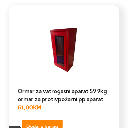
Ormar za vatrogasni aparat S9 9kg
ormar za protivpožarni pp aparat
61,00
KM
Dodaj u korpu