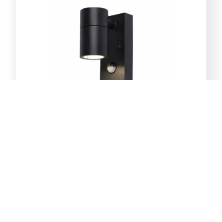
E-Light Norton ML-4031-1W
vanjska zidna lampa GU10
39,00
KM
Dodaj u korpu