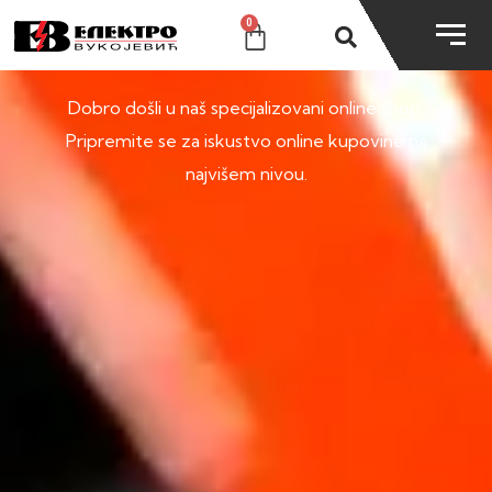
0
SHOP
Dobro došli u naš specijalizovani online shop.
Pripremite se za iskustvo online kupovine na
najvišem nivou.