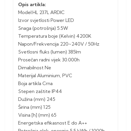
Opis artikla:
Model:HL 237L ARDIC
Izvor svjetlosti Power LED
Snaga (potrošnja) 5.5W
Temperatura boje (Kelvin) 4200K
Napon/Frekvencija 220~240V / 50Hz
Svetlosni fluks (lumen) 385lm
Prosečan radni vijek 30.000h
Dimabilnost Ne
Materijal Aluminium, PVC
Boja artikla Crna
Stepen zaštite IP44
Dužina (mm) 245
Širina (mm) 125
Visina [h] (mm) 65
Energetska efikasnost E do A++
Potrošnja elek. energije 5.5 kWh / 1000h