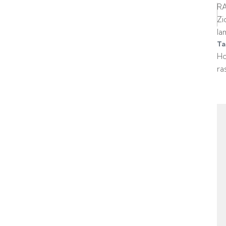
R
Zi
la
Ta
H
ra