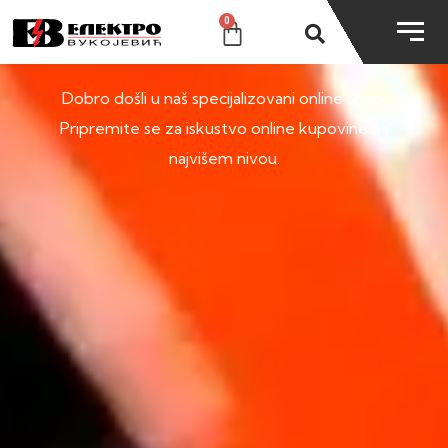
0
SHOP
Dobro došli u naš specijalizovani online shop.
Pripremite se za iskustvo online kupovine na
najvišem nivou.