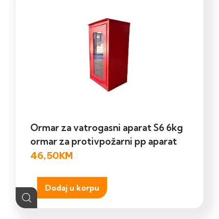
Ormar za vatrogasni aparat S6 6kg
ormar za protivpožarni pp aparat
46,50
KM
Dodaj u korpu