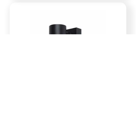
E-Light Norton ML-4031-1W
vanjska zidna lampa GU10
39,00
KM
Dodaj u korpu