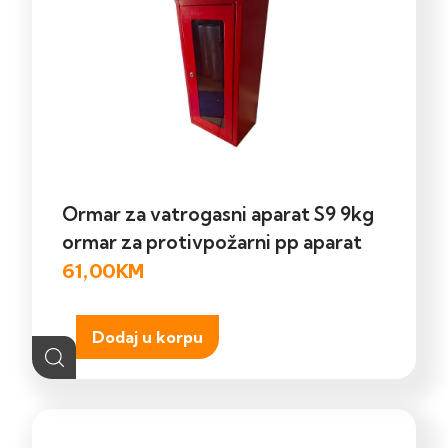
Ormar za vatrogasni aparat S9 9kg
ormar za protivpožarni pp aparat
61,00
KM
Dodaj u korpu