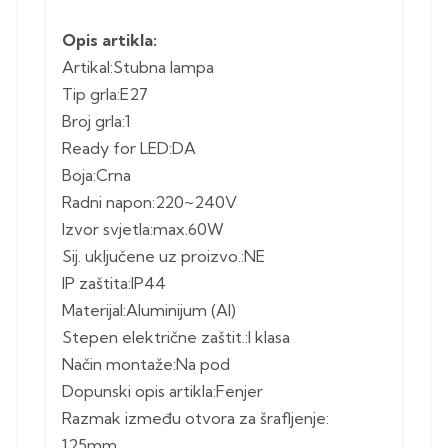
Opis artikla:
Artikal:Stubna lampa
Tip grla:E27
Broj grla:1
Ready for LED:DA
Boja:Crna
Radni napon:220~240V
Izvor svjetla:max.60W
Sij. uključene uz proizvo.:NE
IP zaštita:IP44
Materijal:Aluminijum (Al)
Stepen električne zaštit.:I klasa
Način montaže:Na pod
Dopunski opis artikla:Fenjer
Razmak između otvora za šrafljenje:
125mm