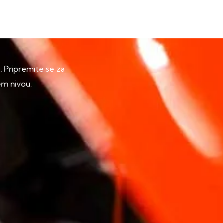
p. Pripremite se za
em nivou.