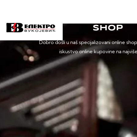
SHOP
Dobro došli u naš specijalizovani online sho
iskustvo online kupovine na najviš