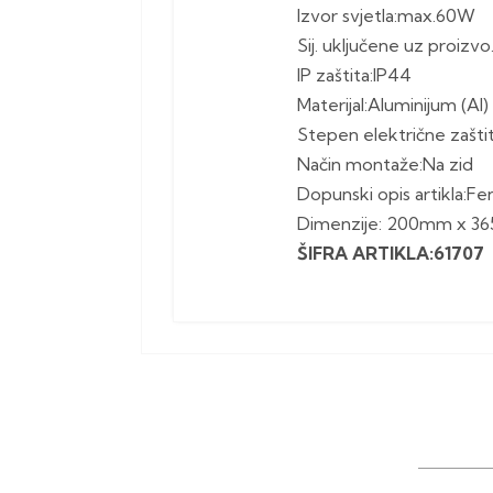
Izvor svjetla:max.60W
Sij. uključene uz proizvo
IP zaštita:IP44
Materijal:Aluminijum (Al)
Stepen električne zaštit.
Način montaže:Na zid
Dopunski opis artikla:Fe
Dimenzije: 200mm x 
ŠIFRA ARTIKLA:61707