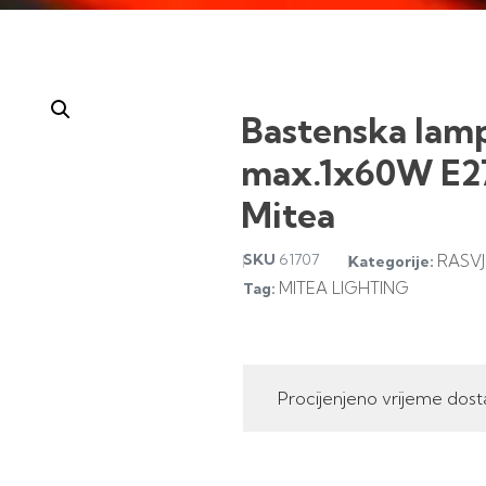
Bastenska lamp
max.1x60W E27
Mitea
SKU
61707
RASVJ
Kategorije:
MITEA LIGHTING
Tag:
Procijenjeno vrijeme dost