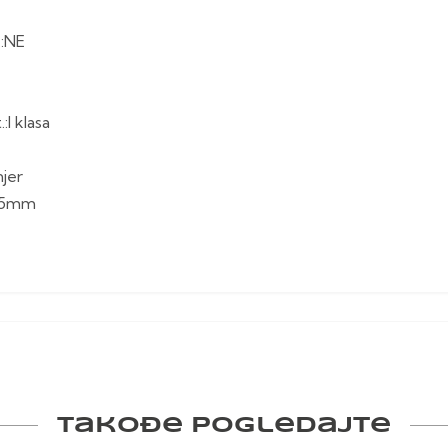
.:NE
:I klasa
njer
365mm
Takođe pogledajte