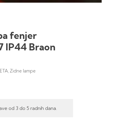
a fenjer
 IP44 Braon
ETA
Zidne lampe
,
ave od 3 do 5 radnih dana.