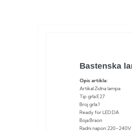
Bastenska la
Opis artikla:
Artikal:Zidna lampa
Tip grla:E27
Broj grla:1
Ready for LED:DA
Boja:Braon
Radni napon:220~240V