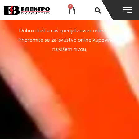
0
SHOP
Dobro došli u naš specijalizovani online shop.
Pripremite se za iskustvo online kupovine na
najvišem nivou.