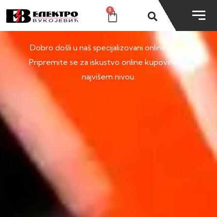
0
SHOP
Dobro došli u naš specijalizovani online shop.
Pripremite se za iskustvo online kupovine na
najvišem nivou.