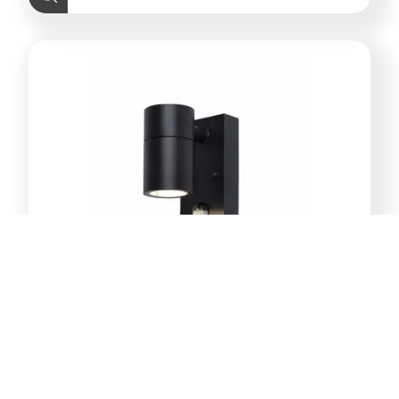
E-Light Norton ML-4031-1W
vanjska zidna lampa GU10
39,00
KM