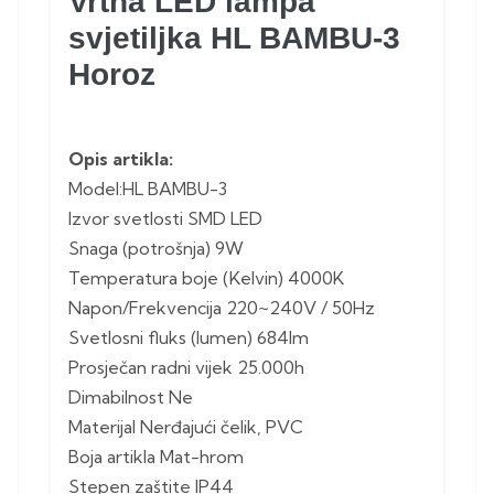
Vrtna LED lampa
svjetiljka HL BAMBU-3
Horoz
Opis artikla:
Model:HL BAMBU-3
Izvor svetlosti SMD LED
Snaga (potrošnja) 9W
Temperatura boje (Kelvin) 4000K
Napon/Frekvencija 220~240V / 50Hz
Svetlosni fluks (lumen) 684lm
Prosječan radni vijek 25.000h
Dimabilnost Ne
Materijal Nerđajući čelik, PVC
Boja artikla Mat-hrom
Stepen zaštite IP44