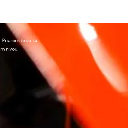
p. Pripremite se za
em nivou.