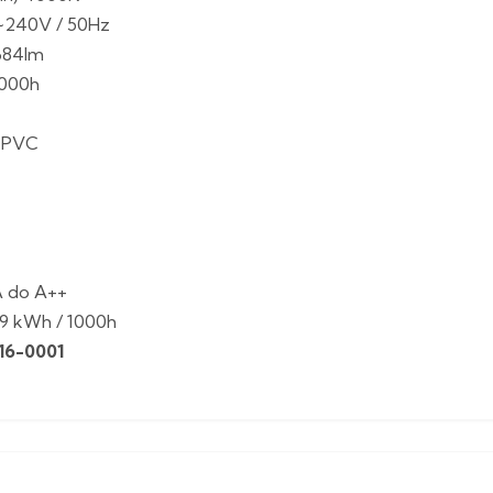
~240V / 50Hz
 684lm
.000h
, PVC
A do A++
e 9 kWh / 1000h
16-0001