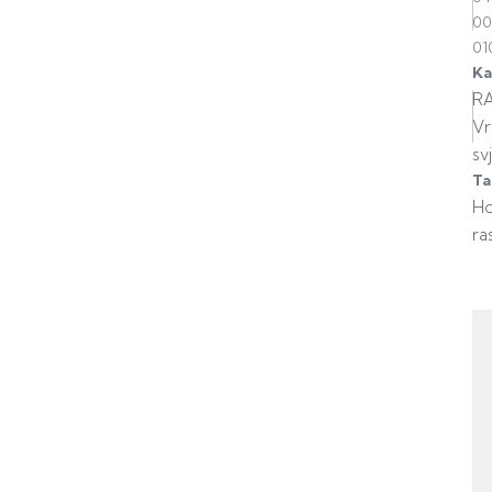
00
01
Ka
R
Vr
svj
Ta
H
ra