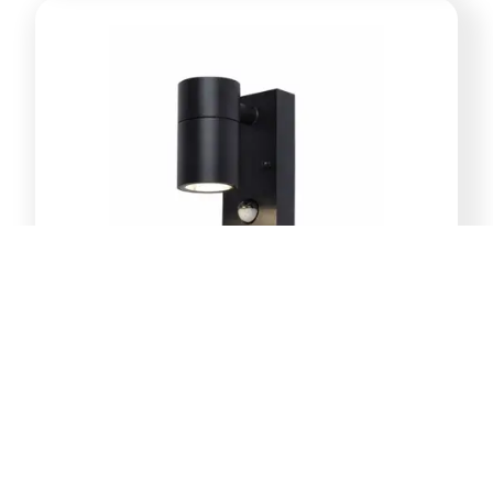
E-Light Norton ML-4031-1W
vanjska zidna lampa GU10
39,00
KM
Dodaj u korpu