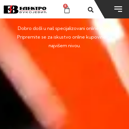
0
SHOP
Dobro došli u naš specijalizovani online shop.
Pripremite se za iskustvo online kupovine na
najvišem nivou.