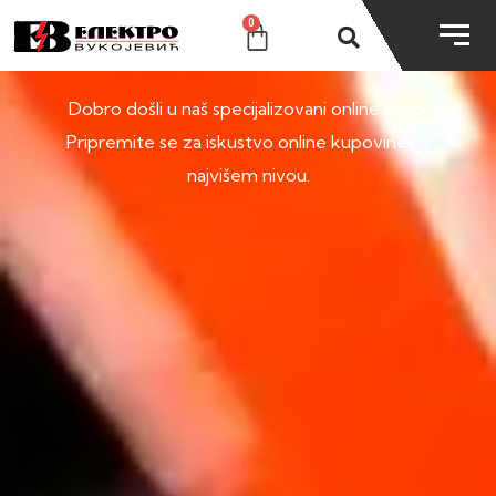
0
SHOP
Dobro došli u naš specijalizovani online shop.
Pripremite se za iskustvo online kupovine na
najvišem nivou.