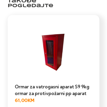
Takođe
pogledajte
Ormar za vatrogasni aparat S9 9kg
ormar za protivpožarni pp aparat
61,00
KM