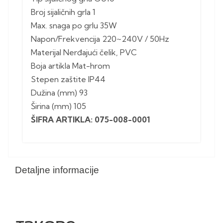
Broj sijaličnih grla 1
Max. snaga po grlu 35W
Napon/Frekvencija 220~240V / 50Hz
Materijal Nerđajući čelik, PVC
Boja artikla Mat-hrom
Stepen zaštite IP44
Dužina (mm) 93
Širina (mm) 105
ŠIFRA ARTIKLA: 075-008-0001
Detaljne informacije