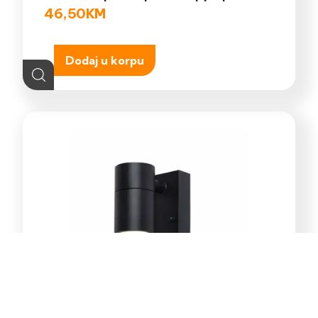
46,50
KM
Dodaj u korpu