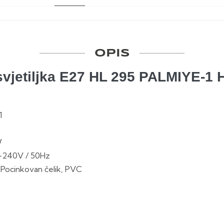
OPIS
svjetiljka E27 HL 295 PALMIYE-1 
1
W
~240V / 50Hz
k, Pocinkovan čelik, PVC