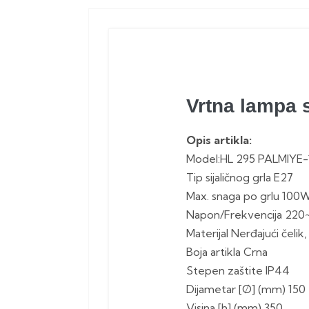
Vrtna lampa 
Opis artikla:
Model:HL 295 PALMIYE-
Tip sijaličnog grla E27
Max. snaga po grlu 100
Napon/Frekvencija 220
Materijal Nerđajući čeli
Boja artikla Crna
Stepen zaštite IP44
Dijametar [Ø] (mm) 150
Visina [h] (mm) 350