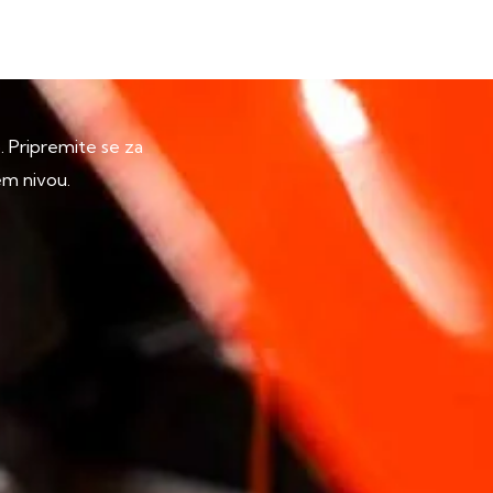
p. Pripremite se za
em nivou.