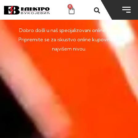
0
SHOP
Dobro došli u naš specijalizovani online shop.
Pripremite se za iskustvo online kupovine na
najvišem nivou.