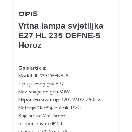
OPIS
Vrtna lampa svjetiljka
E27 HL 235 DEFNE-5
Horoz
Opis artikla:
Model:HL 235 DEFNE-5
Tip sijaličnog grla E27
Max. snaga po grlu 60W
Napon/Frekvencija 220~240V / 50Hz
Materijal Nerđajući čelik, PVC
Boja artikla Mat-hrom
Stepen zaštite IP44
Dijametar [Ø] (mm) 76