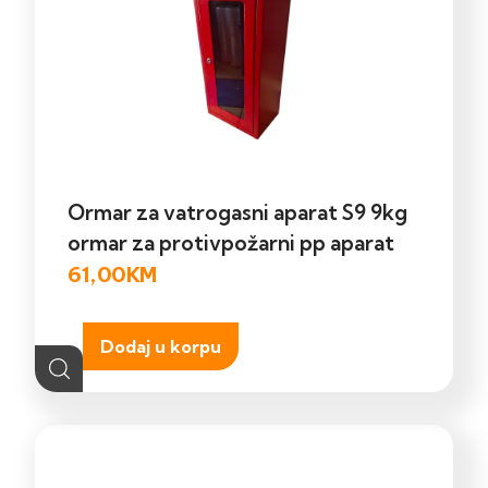
Ormar za vatrogasni aparat S9 9kg
ormar za protivpožarni pp aparat
61,00
KM
Dodaj u korpu