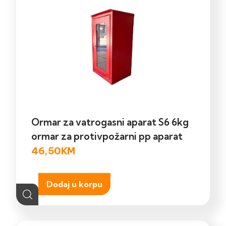
Ormar za vatrogasni aparat S6 6kg
ormar za protivpožarni pp aparat
46,50
KM
Dodaj u korpu