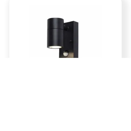
E-Light Norton ML-4031-1W
vanjska zidna lampa GU10
39,00
KM
Dodaj u korpu