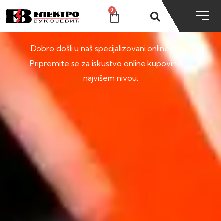
0
SHOP
Dobro došli u naš specijalizovani online shop.
Pripremite se za iskustvo online kupovine na
najvišem nivou.