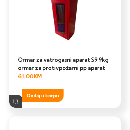
Ormar za vatrogasni aparat S9 9kg
ormar za protivpožarni pp aparat
61,00
KM
Dodaj u korpu