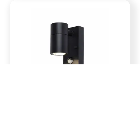
E-Light Norton ML-4031-1W
vanjska zidna lampa GU10
39,00
KM
Dodaj u korpu