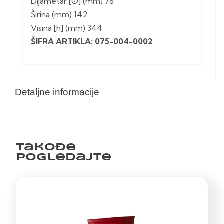
Dijametar [Ø] (mm) 76
Širina (mm) 142
Visina [h] (mm) 344
ŠIFRA ARTIKLA: 075-004-0002
Detaljne informacije
Takođe
pogledajte