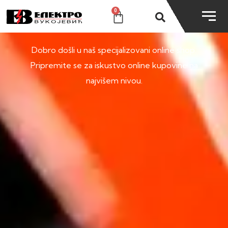
0
SHOP
Dobro došli u naš specijalizovani online shop.
Pripremite se za iskustvo online kupovine na
najvišem nivou.