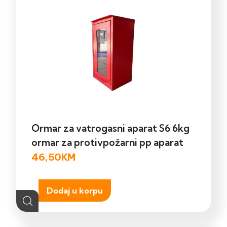
Ormar za vatrogasni aparat S6 6kg
ormar za protivpožarni pp aparat
46,50
KM
Dodaj u korpu