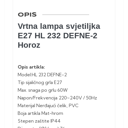
OPIS
Vrtna lampa svjetiljka
E27 HL 232 DEFNE-2
Horoz
Opis artikla:
Model:HL 232 DEFNE-2
Tip sijaličnog grla E27
Max. snaga po grlu 60W
Napon/Frekvencija 220~240V / 50Hz
Materijal Nerđajući čelik, PVC
Boja artikla Mat-hrom
Stepen zaštite IP44