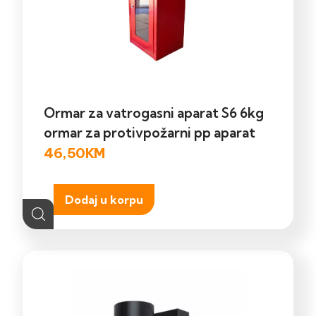
Ormar za vatrogasni aparat S6 6kg
ormar za protivpožarni pp aparat
46,50
KM
Dodaj u korpu