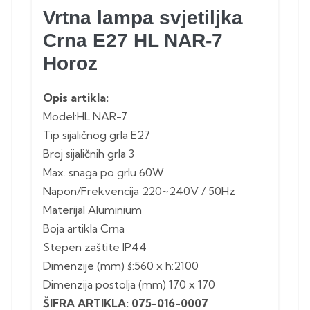
Vrtna lampa svjetiljka
Crna E27 HL NAR-7
Horoz
Opis artikla:
Model:HL NAR-7
Tip sijaličnog grla E27
Broj sijaličnih grla 3
Max. snaga po grlu 60W
Napon/Frekvencija 220~240V / 50Hz
Materijal Aluminium
Boja artikla Crna
Stepen zaštite IP44
Dimenzije (mm) š:560 x h:2100
Dimenzija postolja (mm) 170 x 170
ŠIFRA ARTIKLA: 075-016-0007