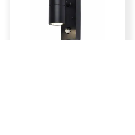
E-Light Norton ML-4031-1W
vanjska zidna lampa GU10
39,00
KM
Dodaj u korpu