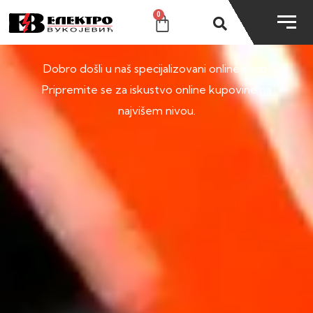
0
SHOP
Dobro došli u naš specijalizovani online shop.
Pripremite se za iskustvo online kupovine na
najvišem nivou.