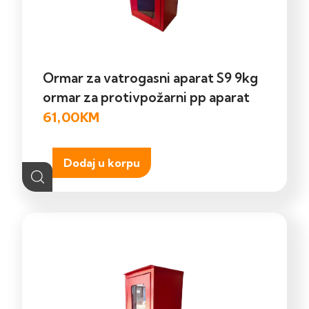
Ormar za vatrogasni aparat S9 9kg
ormar za protivpožarni pp aparat
61,00
KM
Dodaj u korpu