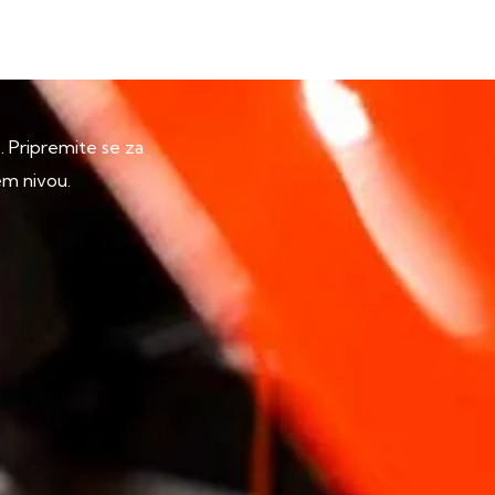
p. Pripremite se za
em nivou.