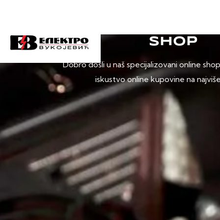
SHOP
Dobro došli u naš specijalizovani online sho
iskustvo online kupovine na najviš