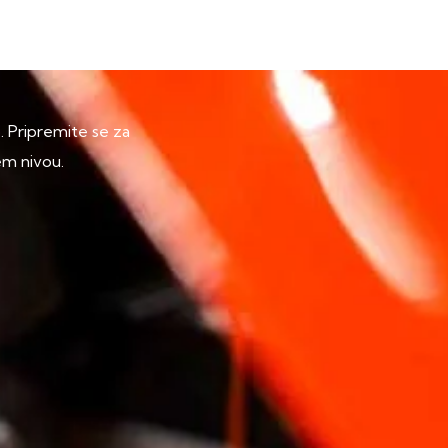
p. Pripremite se za
em nivou.