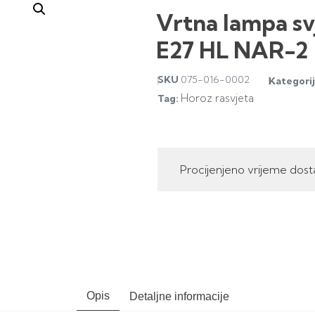
Vrtna lampa svj
E27 HL NAR-2
SKU
075-016-0002
Kategorij
Horoz rasvjeta
Tag:
Procijenjeno vrijeme dost
Opis
Detaljne informacije