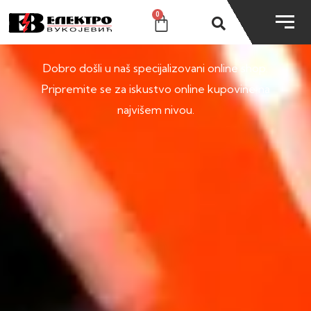
0
SHOP
Dobro došli u naš specijalizovani online shop.
Pripremite se za iskustvo online kupovine na
najvišem nivou.