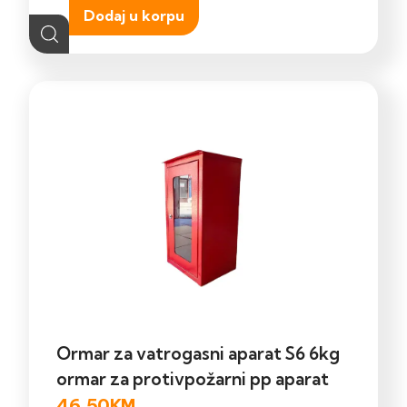
Dodaj u korpu
Ormar za vatrogasni aparat S6 6kg
ormar za protivpožarni pp aparat
46,50
KM