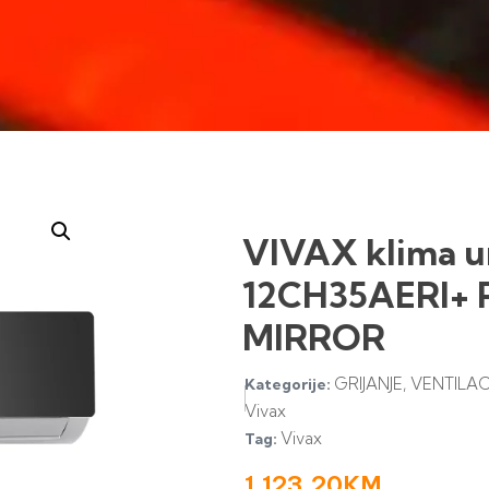
VIVAX klima u
12CH35AERI+ 
MIRROR
GRIJANJE, VENTILAC
Kategorije:
Vivax
Vivax
Tag:
1.123,20
KM