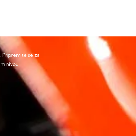
p. Pripremite se za
em nivou.