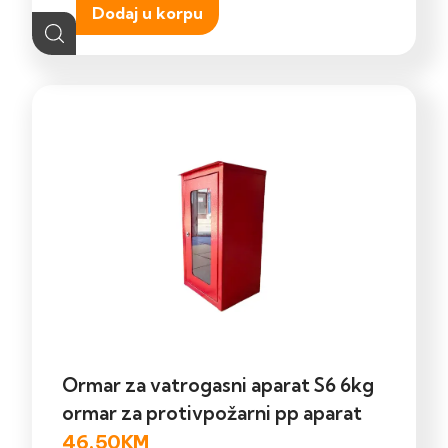
Dodaj u korpu
Ormar za vatrogasni aparat S6 6kg
ormar za protivpožarni pp aparat
46,50
KM