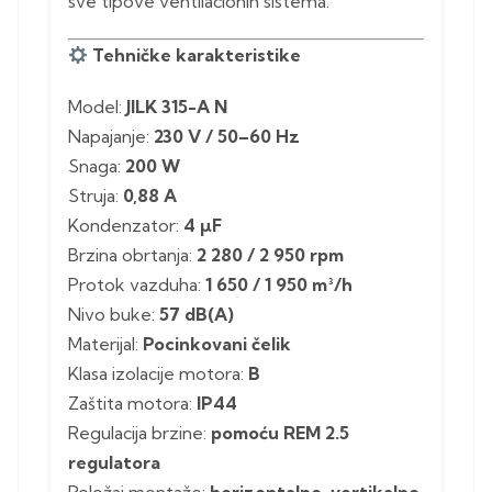
sve tipove ventilacionih sistema.
Tehničke karakteristike
Model:
JILK 315-A N
Napajanje:
230 V / 50–60 Hz
Snaga:
200 W
Struja:
0,88 A
Kondenzator:
4 µF
Brzina obrtanja:
2 280 / 2 950 rpm
Protok vazduha:
1 650 / 1 950 m³/h
Nivo buke:
57 dB(A)
Materijal:
Pocinkovani čelik
Klasa izolacije motora:
B
Zaštita motora:
IP44
Regulacija brzine:
pomoću REM 2.5
regulatora
Položaj montaže:
horizontalno, vertikalno