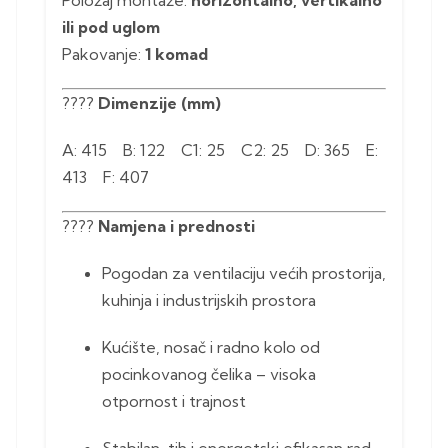
ili pod uglom
Pakovanje:
1 komad
????
Dimenzije (mm)
A: 415 B: 122 C1: 25 C2: 25 D: 365 E:
413 F: 407
????️
Namjena i prednosti
Pogodan za ventilaciju većih prostorija,
kuhinja i industrijskih prostora
Kućište, nosač i radno kolo od
pocinkovanog čelika – visoka
otpornost i trajnost
Stabilan, tih i energetski efikasan rad