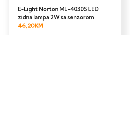
E-Light Norton ML-4030S LED
zidna lampa 2W sa senzorom
46,20
KM
Dodaj u korpu
Kontakt
Shop
Ukoliko trebate
Pretražite naš online
pomoć posjetite našu
shop.
kontak stranicu.
POSJETITE
POSJETITE