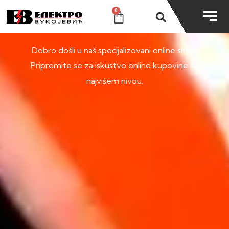
0
SHOP
Dobro došli u naš specijalizovani online shop.
Pripremite se za iskustvo online kupovine na
najvišem nivou.