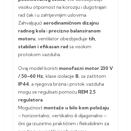
visoku otpornost na koroziju i dugotrajan
rad čak i u zahtjevnijim uslovima.
Zahvaljujući
aerodinamičnom dizajnu
radnog kola
i
precizno balansiranom
motoru
, ventilator obezbjeđuje
tih,
stabilan i efikasan rad
sa visokim
protokom vazduha.
Ovaj model koristi
monofazni motor 230 V
/ 50–60 Hz
, klase izolacije
B
, sa zaštitom
IP44
, a njegova brzina i protok vazduha
mogu se regulisati pomoću
REM 2.5
regulatora
.
Mogućnost
montaže u bilo kom položaju
– horizontalno, vertikalno ili dijagonalno –
čini ga izuzetno praktičnim i fleksibilnim za