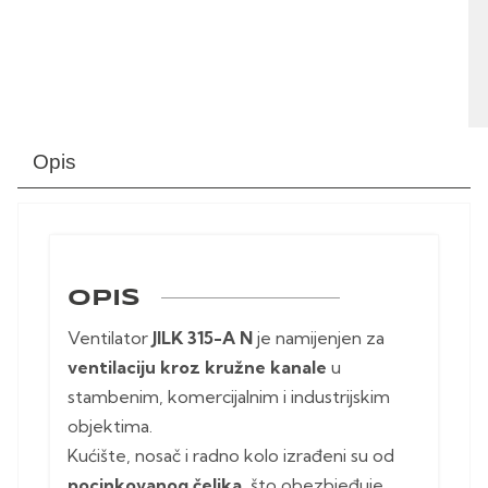
Opis
OPIS
Ventilator
JILK 315-A N
je namijenjen za
ventilaciju kroz kružne kanale
u
stambenim, komercijalnim i industrijskim
objektima.
Kućište, nosač i radno kolo izrađeni su od
pocinkovanog čelika
, što obezbjeđuje