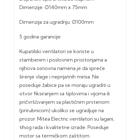
Dimenzije: Ø140mm x 75mm
Dimenzija za ugradnju: Ø100mm
5 godina garancije
Kupatilski ventilatori se koriste u
stambenim i poslovnim prostorijama a
njihova osnovna namena je da spreče
širenje vlage i neprijatnih mirisa. Ne
poseduje žabice pa se moraju ugraditi u
otvor fiksiranjem sa tiplovima i vijcima ili
pričvršćivanjem sa plastičnim prstenom
(prirubnicom) ukoliko se ugradjuje na
prozor. Mitea Electric ventilatori su lagani,
tihog rada i kvalitetne izrade. Poseduje
motor sa termičkom zaštitom.