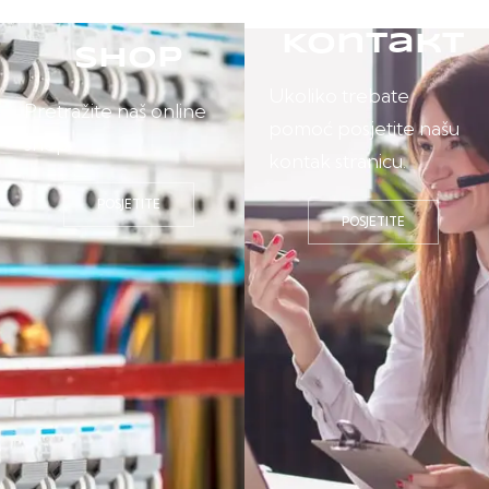
Kontakt
Shop
Ukoliko trebate
Pretražite naš online
pomoć posjetite našu
shop.
kontak stranicu.
POSJETITE
POSJETITE