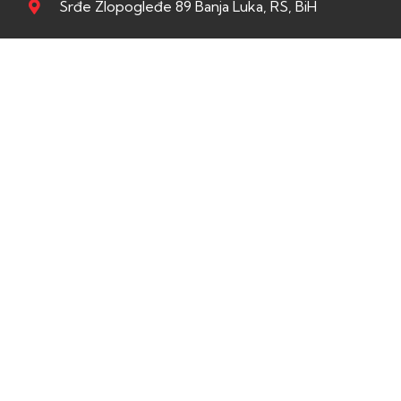
Srđe Zlopogleđe 89 Banja Luka, RS, BiH
Radno vrijeme
Ponedjeljak
08:00–16:00
Utorak
08:00–16:00
Srijeda
08:00–16:00
Četvrtak
08:00–16:00
Petak
08:00–16:00
Subota
Zatvoreno
Nedjelja
Zatvoreno
Copyright © 2026 Elektro Vukojević d.o.o. All rights
reserved.
Designed and powered by
Esscom