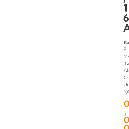
1
Ka
E
MA
Ta
Al
C
U
10
,