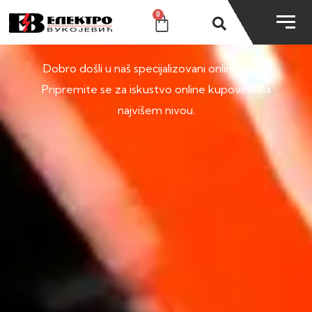
0
SHOP
Dobro došli u naš specijalizovani online shop.
Pripremite se za iskustvo online kupovine na
najvišem nivou.