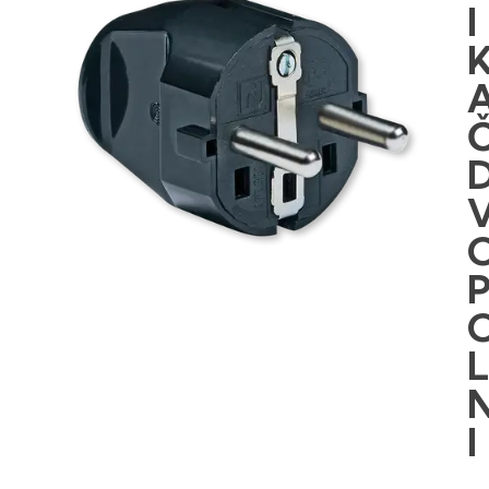
I
I
,