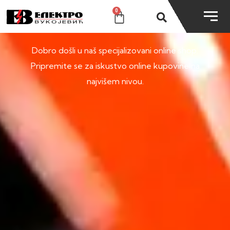
0
SHOP
Dobro došli u naš specijalizovani online shop.
Pripremite se za iskustvo online kupovine na
najvišem nivou.