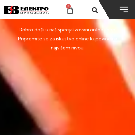
0
SHOP
Dobro došli u naš specijalizovani online shop.
Pripremite se za iskustvo online kupovine na
najvišem nivou.