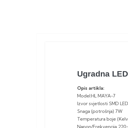
Ugradna LED
Opis artikla:
Model:HL MAYA-7
Izvor svjetlosti SMD LE
Snaga (potrošnja) 7W
Temperatura boje (Kelv
Napon/Frekvencija 220