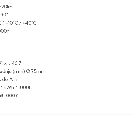
 520lm
 90°
 ) -10°C / +40°C
.000h
1 x v:45.7
gradnju (mm) Ø:75mm
A do A++
e 7 kWh / 1000h
53-0007