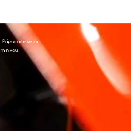
p. Pripremite se za
em nivou.