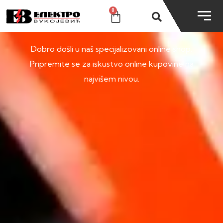
0
SHOP
Dobro došli u naš specijalizovani online shop.
Pripremite se za iskustvo online kupovine na
najvišem nivou.