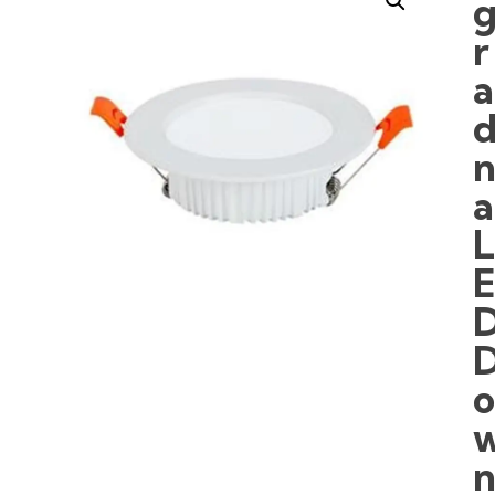
r
a
a