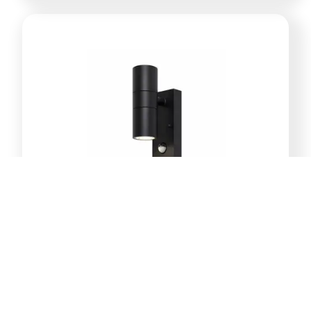
E-Light Norton ML-4030S LED
zidna lampa 2W sa senzorom
46,20
KM
Dodaj u korpu