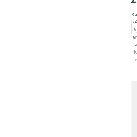
Ka
R
U
la
Ta
H
ra