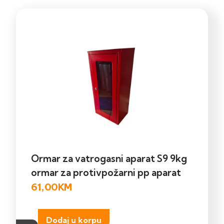
Ormar za vatrogasni aparat S9 9kg
ormar za protivpožarni pp aparat
61,00
KM
Dodaj u korpu