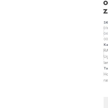
z
S
01
04
00
Ka
R
U
la
Ta
H
ra