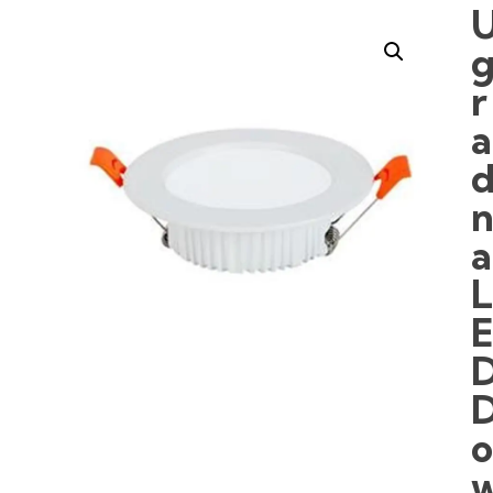
r
a
a