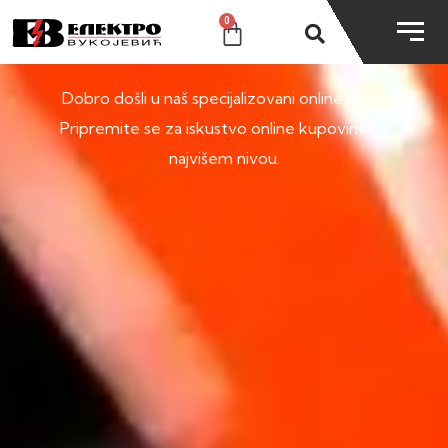
0
SHOP
Dobro došli u naš specijalizovani online shop.
Pripremite se za iskustvo online kupovine na
najvišem nivou.