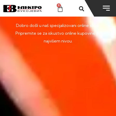
0
SHOP
Dobro došli u naš specijalizovani online shop.
Pripremite se za iskustvo online kupovine na
najvišem nivou.