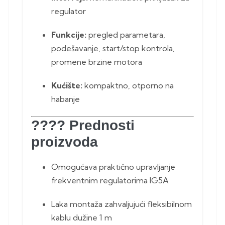
regulator
Funkcije:
pregled parametara,
podešavanje, start/stop kontrola,
promene brzine motora
Kućište:
kompaktno, otporno na
habanje
???? Prednosti
proizvoda
Omogućava praktično upravljanje
frekventnim regulatorima IG5A
Laka montaža zahvaljujući fleksibilnom
kablu dužine 1 m