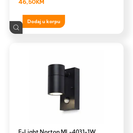
46,50
KM
Dodaj u korpu
E-Light Norton ML-4031-1W