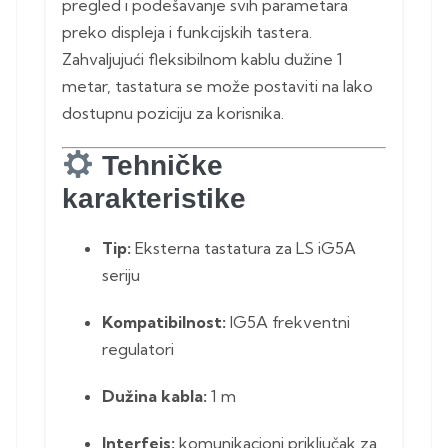
pregled i podešavanje svih parametara
preko displeja i funkcijskih tastera.
Zahvaljujući fleksibilnom kablu dužine 1
metar, tastatura se može postaviti na lako
dostupnu poziciju za korisnika.
Tehničke
karakteristike
Tip:
Eksterna tastatura za LS iG5A
seriju
Kompatibilnost:
IG5A frekventni
regulatori
Dužina kabla:
1 m
Interfejs:
komunikacioni priključak za