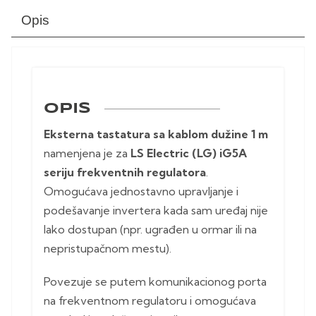
Opis
OPIS
Eksterna tastatura sa kablom dužine 1 m
namenjena je za
LS Electric (LG) iG5A
seriju frekventnih regulatora
.
Omogućava jednostavno upravljanje i
podešavanje invertera kada sam uređaj nije
lako dostupan (npr. ugrađen u ormar ili na
nepristupačnom mestu).
Povezuje se putem komunikacionog porta
na frekventnom regulatoru i omogućava