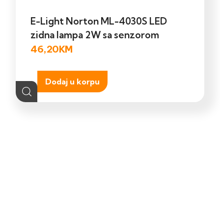
E-Light Norton ML-4030S LED
zidna lampa 2W sa senzorom
46,20
KM
Dodaj u korpu
Kontakt
Shop
Ukoliko trebate
Pretražite naš online
pomoć posjetite našu
shop.
kontak stranicu.
POSJETITE