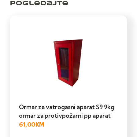
pogledajte
Ormar za vatrogasni aparat S9 9kg
ormar za protivpožarni pp aparat
61,00
KM