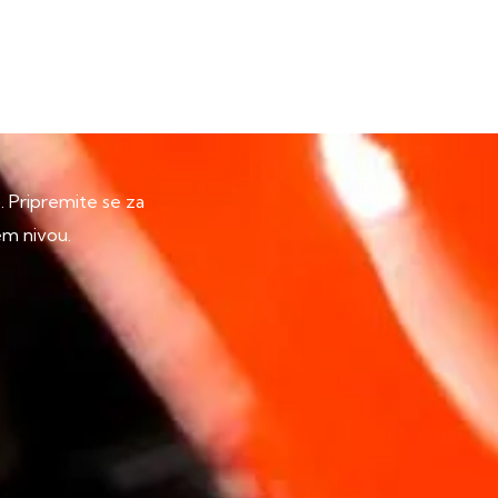
p. Pripremite se za
em nivou.