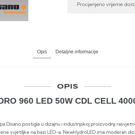
Procijenjeno vrijeme dost
Opis
Detaljne informacije
OPIS
HYDRO 960 LED 50W CDL CELL 400
pa Disano postigla u dizajnu i industrijskoj proizvodnji rasvje
rene svjetiljke na bazi LED-a. NewHydroLED ima moderan diza